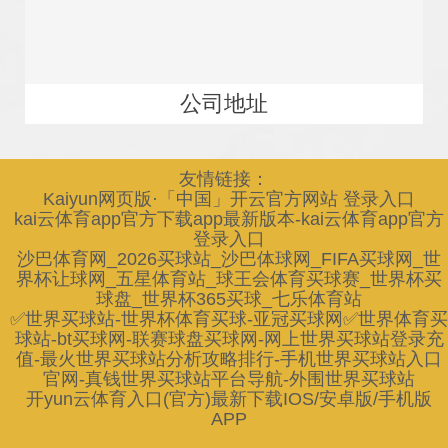
公司地址
友情链接：
Kaiyun网页版·「中国」开云官方网站 登录入口
kai云体育app官方下载app最新版本-kai云体育app官方
登录入口
沙巴体育网_2026买球站_沙巴体球网_FIFA买球网_世
界杯让球网_五星体育站_球王会体育买球赛_世界杯买
球盘_世界杯365买球_七乐体育站
✅世界买球站-世界杯体育买球-亚冠买球网✅世界体育买
球站-bt买球网-联赛球盘买球网-网上世界买球站登录充
值-最火世界买球站分析攻略排行-手机世界买球站入口
官网-真钱世界买球站平台导航-外围世界买球站
开yun云体育入口(官方)最新下载IOS/安卓版/手机版
APP